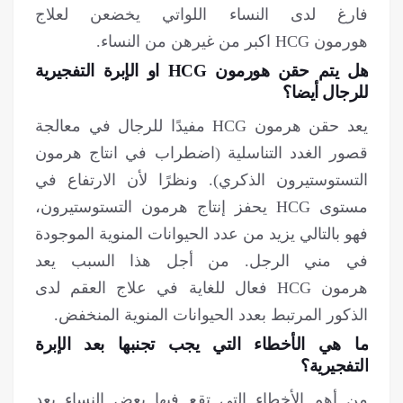
فارغ لدى النساء اللواتي يخضعن لعلاج
هورمون HCG اكبر من غيرهن من النساء.
هل يتم حقن هورمون HCG او الإبرة التفجيرية
للرجال أيضا؟
يعد حقن هرمون HCG مفيدًا للرجال في معالجة
قصور الغدد التناسلية (اضطراب في انتاج هرمون
التستوستيرون الذكري). ونظرًا لأن الارتفاع في
مستوى HCG يحفز إنتاج هرمون التستوستيرون،
فهو بالتالي يزيد من عدد الحيوانات المنوية الموجودة
في مني الرجل. من أجل هذا السبب يعد
هرمون HCG فعال للغاية في علاج العقم لدى
الذكور المرتبط بعدد الحيوانات المنوية المنخفض.
ما هي الأخطاء التي يجب تجنبها بعد الإبرة
التفجيرية؟
من أهم الأخطاء التي تقع فيها بعض النساء بعد