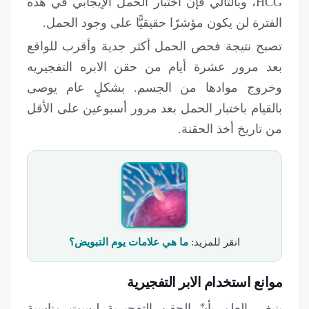
HCG، وبالتالي فإن اختبار الحمل الإيجابي في هذه
الفترة لن يكون مؤشرًا حقيقيًّا على وجود الحمل.
تصبح نتيجة فحص الحمل أكثر جدية وأقرب للواقع
بعد مرور عشرة أيام من حقن الابره التفجيريه
وخروج موادها من الجسم. بشكلٍ عام يوصى
بالقيام باختبار الحمل بعد مرور أسبوعين على الأقل
من تاريخ أخذ الحقنة.
انقر للمزید:
ما هي علامات يوم التبويض؟
موانع استخدام الابر التفجيرية
ينبغي العلم بأنّ الحقن التفجيرية ليست مناسبة