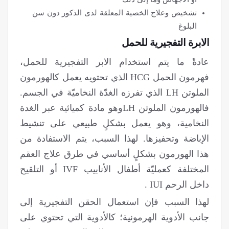
تشخیص وعلاج الخصیة المعلقة لدى الذكور دون سن
البلوغ
الابرة التفجيرية للحمل
عادةً ما يتم استخدام الابر التفجيرية للحمل،
فهرمون الحمل HCG الذي تحتويه يعمل كالهورمون
الملوتن LH الذي تفرزه الغدّة النخاميّة في الجسم.
فالهورمون الملوتن LHوهو مادة كميائية عبر الغدة
النخامية، وهو يعمل بشكلٍ طبيعي على تنشيط
الإباضة وتحفيزها. لهذا السبب، يتم الاستفادة من
هذا الهورمون بشكلٍ أساسي في طرق علاج العقم
المختلفة كعمليّة أطفال الأنابيب IVF أو التلقيح
داخل الرحم IUI .
لهذا السبب فإن استعمال الحقن التفجيرية إلى
جانب الأدوية الهرمونية؛ كالأدویة التي تحتوي على