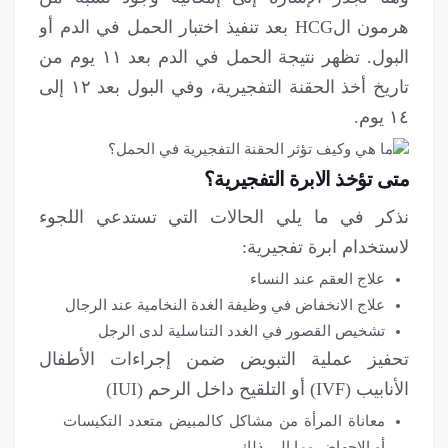
هرمون الHCG بعد تنفيذ اختبار الحمل في الدم أو
البول. تظهر نتيجة الحمل في الدم بعد ١١ يوم من
تاريخ أخذ الحقنة التفجيرية، وفي البول بعد ١٢ إلى
١٤ يوم.
متى تؤخذ الابرة التفجيرية؟
نذكر في ما يلي الحالات التي تستدعي اللجوء
لاستخدام ابرة تفجيرية:
علاج العقم عند النساء
علاج الانخفاض في وظيفة الغدة النخامية عند الرجال
تشخيص القصور في الغدد التناسلية لدى الرجل
تحفيز عملية التبويض ضمن إجراءات الأطفال
الأنابيب (IVF) أو التلقيح داخل الرحم (IUI)
معاناة المرأة من مشاکل کالمبیض متعدد التکیسات
أو الاجهاض وما إلى ذلك