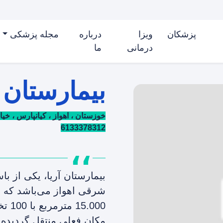
پزشکان
ویزا
درباره
مجله پزشکی
درمانی
ما
بیمارستان آ
خوزستان ، اهواز ، کیانپارس ، خیابان 17 شرقی ، جنب مخابرات ، بیمارست
6133378312
مکان فعلی منتقل گردیده