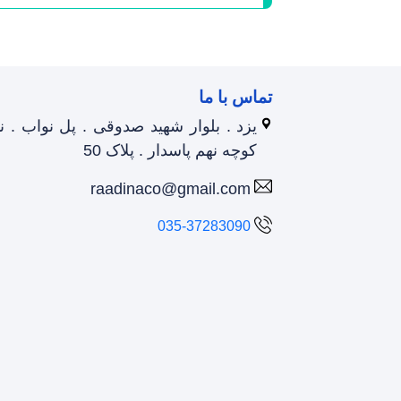
تماس با ما
یزد . بلوار شهید صدوقی . پل نواب . 
کوچه نهم پاسدار . پلاک 50
raadinaco@gmail.com
035-37283090