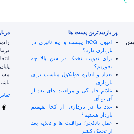
پر بازدیدترین پست ها
دربار
نبش
آمپول hCG چیست و چه تاثیری در
رادی
بارداری دارد؟
درما
برای تقویت تخمک در سن بالا چه
انتخ
بخوریم؟
پایان
تعداد و اندازه فولیکول مناسب برای
مشاو
بارداری
باشید
علائم حاملگی و مراقبت های بعد از
تماس 
آی یو آی
عدد بتا در بارداری: از کجا بفهمیم
باردار هستیم؟
عمل پانکچر؛ مراقبت ها و تغذیه بعد
از تخمک کشی