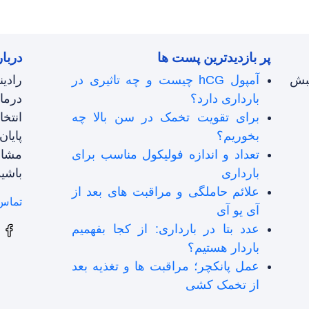
پر بازدیدترین پست ها
دربار
نبش
آمپول hCG چیست و چه تاثیری در
رادی
بارداری دارد؟
درما
برای تقویت تخمک در سن بالا چه
انتخ
بخوریم؟
پایان
تعداد و اندازه فولیکول مناسب برای
مشاو
بارداری
باشید
علائم حاملگی و مراقبت های بعد از
تماس 
آی یو آی
عدد بتا در بارداری: از کجا بفهمیم
باردار هستیم؟
عمل پانکچر؛ مراقبت ها و تغذیه بعد
از تخمک کشی