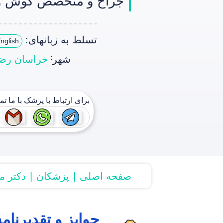
جراح و متخصص گوش و 
تسلط به زبانهای:
nglish
:
شهر
خراسان رض
برای ارتباط با پزشک با ما ت
صفحه اصلی
پزشکان
دکتر م
جوایز و تقدیرنامه