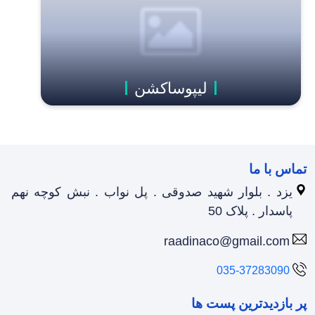
لیپوساکشن
تماس با ما
یزد . بلوار شهید صدوقی . پل نواب . نبش کوچه نهم
پاسدار . پلاک 50
raadinaco@gmail.com
035-37283090
پر بازدیدترین پست ها