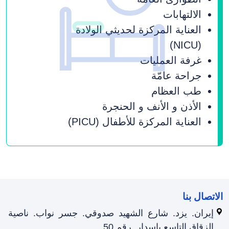
الالتهابات
العنایة المرکزة لحدیثي الولادة
(NICU)
غرفة العملیات
جراحة عامّة
طب العظام
الأذن و الأنف و الحنجرة
العنایة المرکزة للأطفال (PICU)
الاتصال بنا
إيران. يزد. شارع الشهيد صدوقي. جسر نواب. ناصية
الزقاق التاسع باسدار. رقم 50