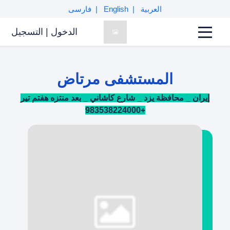
العربية
English
فارسی
الدخول
|
التسجیل
المستشفی مرتاض
إيران _ محافظة يزد _ شارع كاشاني _ بعد منتزه هفتم تير
+983538224000