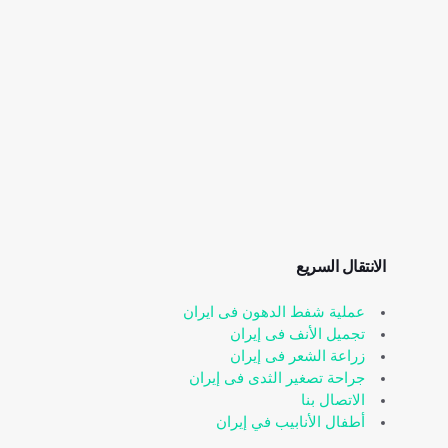
الانتقال السریع
عملیة شفط الدهون فی ایران
تجميل الأنف فی إیران
زراعة الشعر فی إیران
جراحة تصغیر الثدی فی إیران
الاتصال بنا
أطفال الأنابيب في إيران