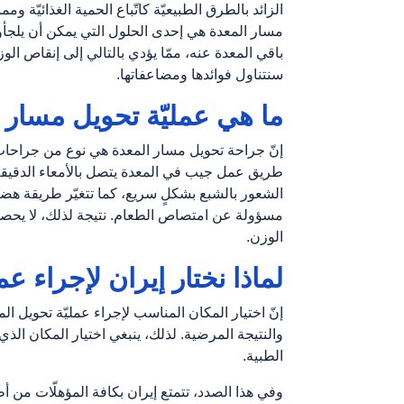
الزائد بالطرق الطبيعيّة كاتّباع الحمية الغذائيّة و
مسار المعدة هي إحدى الحلول التي يمكن أن يلجأو
باقي المعدة عنه، ممّا يؤدي بالتالي إلى إنقاص الو
سنتناول فوائدها ومضاعفاتها.
ما هي عمليّة تحویل مسار 
إنّ جراحة تحويل مسار المعدة هي نوع من جراحا
طريق عمل جيب في المعدة يتصل بالأمعاء الدقيقة ف
الشعور بالشبع بشكلٍ سريع، كما تتغيّر طريقة هضم 
مسؤولة عن امتصاص الطعام. نتيجة لذلك، لا يحصل
الوزن.
لماذا نختار إیران لإجراء ع
إنّ اختيار المكان المناسب لإجراء عمليّة تحويل ال
والنتيجة المرضية. لذلك، ينبغي اختيار المكان الذ
الطبية.
وفي هذا الصدد، تتمتع إيران بكافة المؤهلّات من 