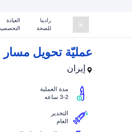
تكلفة
توضیحات
خط
رادینا
العیادة
للصحة
التخصصیة
عمليّة تحويل مسار 
إيران
مدة العملية
3-2 ساعه
التخدير
العام