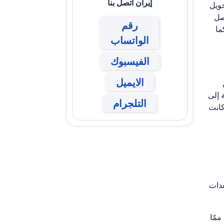
إيران
اتصل بنا
حويل
صل
رقم
ما
الواتساب
الفيسبوك
الايميل
 إلى
التلجرام
كانت
عدات
ممّا