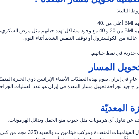
وط التالية:
.40
المرضى الذين يكون مؤشر كتلة الجسم لديهم BMI بين 30 و 40 مع وجود مشاكل تهدد حياتهم مثل مرض السكري،
الية من الكولسترول أو توقف التنفس الشديد أثناء النوم.
 جذرية في نمط حياتهم.
 تحويل المسار
تحويل المسار كل عامٍ في إيران. يقوم بهذه العمليّات الأطباء الإيرانيين ذوي الخبرة المتمي
 جراح جيد لجراحة تحويل مسار المعدة في إيران هو عدد العمليات الجراح
 المعديّة
ف عن تناول أي هرمونات مثل حبوب منع الحمل وبدائل الهرمونات.
قم بتناول الفيتامينات المتعددة ومركب فيتامين ب والحديد (325