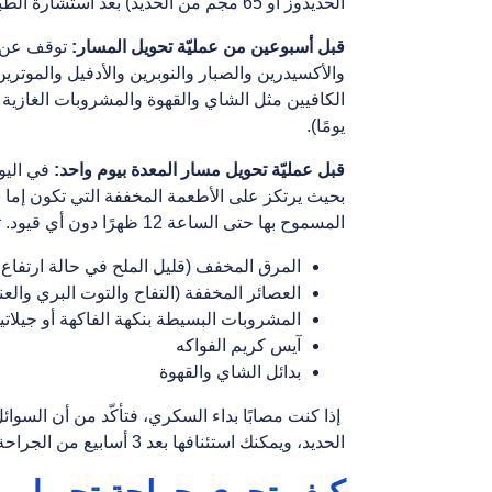
الحديدوز أو 65 مجم من الحديد) بعد استشارة الطبيب. تأكّد من استشارة طبيبك قبل تناول أي مسيّل للدم.
قبل أسبوعين من عمليّة تحويل المسار:
توقف عن تن
والأكسيدرين والصبار والنوبرين والأدفيل والموتري
يومًا).
قبل عمليّة تحويل مسار المعدة بيوم واحد:
في اليوم
بحيث يرتكز على الأطعمة المخففة التي تكون إما
المسموح بها حتى الساعة 12 ظهرًا دون أي قيود. تشمل السوائل المسموح بها:
المرق المخفف (قليل الملح في حالة ارتفا
العصائر المخففة (التفاح والتوت البري والع
المشروبات البسيطة بنكهة الفاكهة أو جيلاتي
آيس كريم الفواكه
بدائل الشاي والقهوة
إذا كنت مصابًا بداء السكري، فتأكّد من أن السوا
الحديد، ويمكنك استئنافها بعد 3 أسابيع من الجراحة.