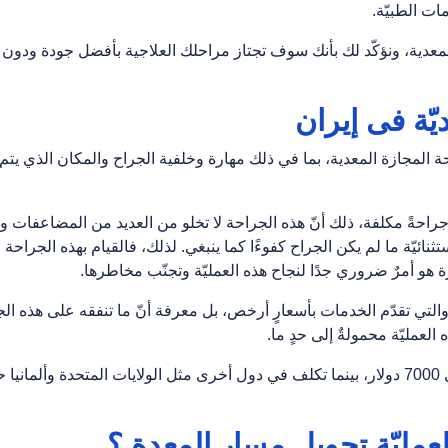
مات الطبيّة.
لمعدیة، ونؤكّد لك بأنك سوف تجتاز مراحلك العلاجية بأفضل جودة ودون
يّة فی إیران
ة المجازة المعدية، بما في ذلك مهارة وخلفية الجراح والمكان الذي يتم
راحةً مكلفة، ذلك أنّ هذه الجراحة لا تخلو من العديد من المضاعفات وا
نائيّة ما لم يكن الجراح كفوءًا كما ينبغي. لذلك، فالقيام بهذه الجراحة
هو أمرٌ ضروري جدًا لنجاح هذه العمليّة وتجنّب مخاطرها.
والتي تقدّم الخدمات بأسعارٍ أرخص، بل معرفة أنّ ما تنفقه على هذه ال
العمليّة محمولةٌ إلى حدٍ ما.
تبلغ تكلفة جراحة المجازة المعدية في ايران حوالي 7000 دولار، بينما تكلف في دول أخرى مثل الولايات المتحدة وألما
مليّة تحويل مسار المعدة ؟