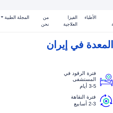
ة السفر
السعر في البلدان الأخرى
صور قبل وبعد الع
الأطباء
الفيزا
من
المجلة الطبية
العلاجية
نحن
المعدة في إيران
فترة الرقود في
المستشفی
3-5 أیام
فترة النقاهة
2-3 أسابیع