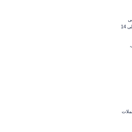
لى
الكافيين مثل الشاي والقهوة والمشروبات الغازية والإقلاع عن التدخين (تستغرق إزالة الكافئين تمامًا من الجسم من 10 إلى 14
،
كملات