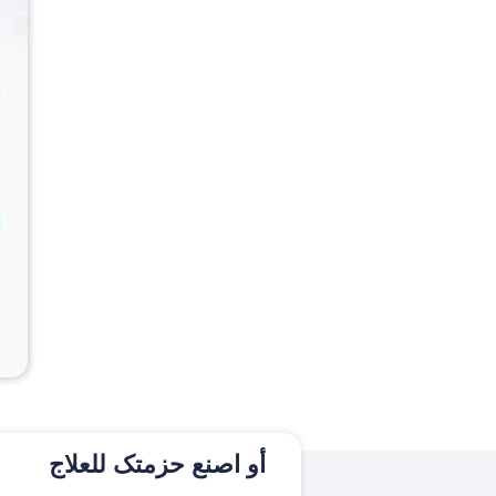
أو اصنع حزمتک للعلاج