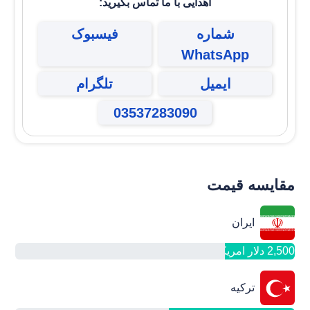
اهدایی
با ما تماس بگیرید:
شماره
فیسبوک
WhatsApp
ایمیل
تلگرام
03537283090
مقایسه قیمت
ایران
2,500 دلار امریکا
ترکیه