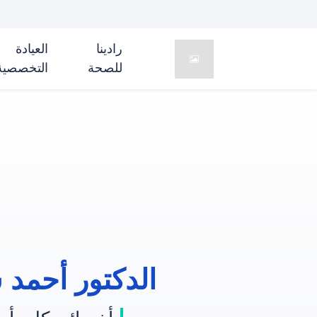
رادینا
العیادة
للصحة
التخصصیة
الدکتور أحمد