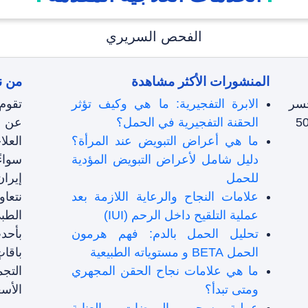
الفحص السریري
المنشورات الأكثر مشاهدة
من ن
جسر
الابرة التفجيرية: ما هي وكيف تؤثر
تقوم
الحقنة التفجيرية في الحمل؟
عن ط
ما هي أعراض التبويض عند المرأة؟
العل
دليل شامل لأعراض التبويض المؤدية
سواء
للحمل
إيرا
علامات النجاح والرعاية اللازمة بعد
نتعا
عملية التلقیح داخل الرحم (IUI)
الطبي
تحليل الحمل بالدم: فهم هرمون
بأحد
الحمل BETA و مستوياته الطبيعية
باقا
ما هي علامات نجاح الحقن المجهري
التج
ومتى تبدأ؟
الأسع