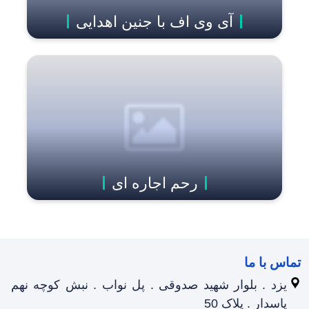
آی وی اف با جنین اهدایی
رحم اجاره ای
تماس با ما
یزد . بلوار شهید صدوقی . پل نواب . نبش کوچه نهم
پاسدار . پلاک 50