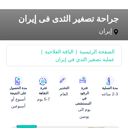
جراحة تصغیر الثدی فی إیران
إيران
الصفحة الرئیسیة
الباقة العلاجیة
عملية تصغير الثدي في إيران
مدة العملية
فترة
التخدير
فترة
مدة الحصول
الرقود
النقاهة
علی النتیجة
2-3 ساعه
العام
في
5-7 یوم
أسبوع أو
المستشفی
أسبوعین
یوم الی
یومین