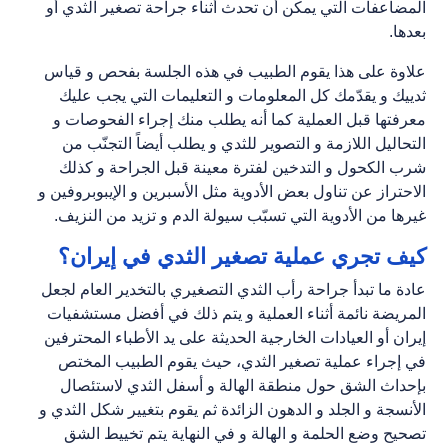
المضاعفات التي يمكن أن تحدث أثناء جراحة تصغير الثدي أو
بعدها.
علاوة على هذا يقوم الطبيب في هذه الجلسة بفحص و قياس
ثدييك و يقدّمك كل المعلومات و التعليمات التي يجب عليك
معرفتها قبل العملية كما أنه يطلب منك إجراء الفحوصات و
التحاليل اللازمة و التصوير للثدي و يطلب أيضاً التجنّب من
شرب الكحول و التدخين لفترة معينة قبل الجراحة و كذلك
الاحتراز عن تناول بعض الأدوية مثل الأسبرين و الإيبوبروفين و
غيرها من الأدوية التي تسبّب سيولة الدم و تزيد من النزيف.
كيف تجري عملية تصغير الثدي في إيران؟
عادة ما تبدأ جراحة رأب الثدي التصغيري بالتخدير العام لجعل
المريضة نائمة أثناء العملية و يتم ذلك في أفضل مستشفيات
إيران أو العيادات الخارجية الحديثة على يد الأطباء المحترفين
في إجراء عملية تصغير الثدي، حيث يقوم الطبيب المختص
بإحداث الشق حول منطقة الهالة و أسفل الثدي لاستئصال
الأنسجة و الجلد و الدهون الزائدة ثم يقوم بتغيير شكل الثدي و
تصحيح وضع الحلمة و الهالة و في النهاية يتم تخييط الشق