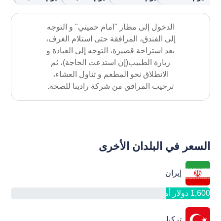
الدخول إلی مطار "امام خمیني" و التوجه
إلی الفندق، المرافقة حتی استلام الغرف،
بعد استراحة قصيرة، التوجه إلی العیادة و
زیارة الطبیب(إن استدعت الحاجة)، ثم
الانطلاق نحو المطعم و تناول العشاء،
ترحيب المرافق من شرکة رادینا للصحة.
السعر في البلدان الأخرى
إيران
1,600 دولار أمريکي
تركيا