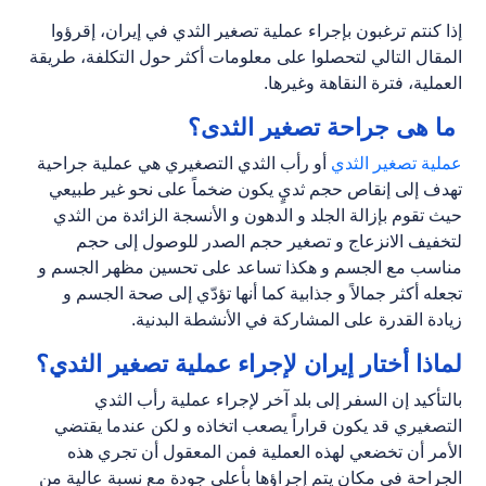
إذا كنتم ترغبون بإجراء عملية تصغير الثدي في إيران، إقرؤوا
المقال التالي لتحصلوا على معلومات أكثر حول التكلفة، طريقة
العملية، فترة النقاهة وغيرها.
ما هی جراحة تصغیر الثدی؟
عملية تصغير الثدي
أو رأب الثدي التصغيري هي عملية جراحية
تهدف إلى إنقاص حجم ثديٍ يكون ضخماً على نحو غير طبيعي
حيث تقوم بإزالة الجلد و الدهون و الأنسجة الزائدة من الثدي
لتخفيف الانزعاج و تصغير حجم الصدر للوصول إلى حجم
مناسب مع الجسم و هكذا تساعد على تحسين مظهر الجسم و
تجعله أكثر جمالاً و جذابية كما أنها تؤدّي إلى صحة الجسم و
زيادة القدرة على المشاركة في الأنشطة البدنية.
لماذا أختار إيران لإجراء عملية تصغير الثدي؟
بالتأكيد إن السفر إلى بلد آخر لإجراء عملية رأب الثدي
التصغيري قد يكون قراراً يصعب اتخاذه و لكن عندما يقتضي
الأمر أن تخضعي لهذه العملية فمن المعقول أن تجري هذه
الجراحة في مكان يتم إجراؤها بأعلى جودة مع نسبة عالية من