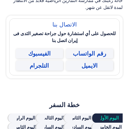
حالة رغبتك في ممارسة التمارين الرياضية فلابدّ من الانتظار
لمدة لاتقل عن شهر.
الاتصال بنا
للحصول علی أي استشارة حول
جراحة تصغیر الثدی فی
إیران
اتصل بنا
رقم الواتساب
الفيسبوك
الايميل
التلجرام
خطة السفر
الیوم الأول
الیوم الثاني
الیوم الثالث
الیوم الرابع
الیوم الخامس
الیوم السادس
الیوم السابع
الیوم الثامن