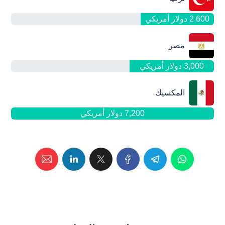
2,600 دولار أمريکي
مصر
3,000 دولار أمريکي
المكسيك
7,200 دولار أمريکي