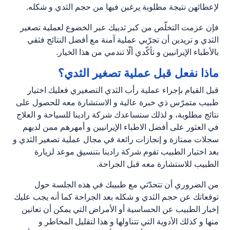
لإعطائهن نتيجة مطلوبة يرغبن فيها من حجم الثدي و شكله.
فإن عزمت التخلّص من كبر ثدييك عبر الخضوع لعملية تصغير
الثدي و تريدين أن تجرّبي عملية آمنة مع أفضل النتائج فثقي
بالأطباء الإيرانيين و تأكّدي ألّا تندمي من هذا الخيار.
ماذا نفعل قبل عملية تصغير الثدي؟
قبل القيام بإجراء عملية رأب الثدي التصغيري فعليك اختيار
طبيب متمرّس ذي خبرة عالية و الاستشارة معه للحصول على
نتائج مطلوبة، و لذلك ستساعدك شركة رادينا للسياحة و العلاج
في العثور على أفضل الاطباء الإيرانيين و أمهرهم ممن لديهم
سجلات ممتازة و إنجازات رائعة في مجال عملية تصغير الثدي و
بعد اختيار الطبيب تقوم شركة رادينا بتنسيق موعد لزيارة
الطبيب للاستشارة معه قبل الجراحة.
من الضروري أن تتحدّثي مع طبيبك في هذه الجلسة حول
توقعاتك عن حجم الثدي و شكله بعد الجراحة كما أنه يجب عليك
إخبار الطبيب عن الحساسية أو الأمراض التي يمكن أن تعانين
منها و كذلك الأدوية التي تتناولها و هذا لتقليل المخاطر و