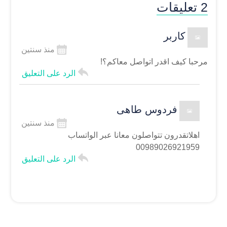
2 تعليقات
کاربر
منذ سنتين
مرحبا کیف اقدر اتواصل معاکم؟!
الرد علی التعلیق
فردوس طاهی
منذ سنتين
اهلا
تقدرون تتواصلون معانا عبر الواتساب
00989026921959
الرد علی التعلیق