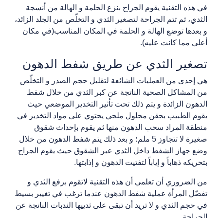
في هذه التقنية يقوم الجراح بنزع الحلمة و الهالة من أنسجة
الثدي، ثم تتم الجراحة لتصغير الثدي و التخلّص من الجلد الزائد،
و بعدها توضع الهالة و الحلمة في المكان المناسب(في مكان
أعلى مما كانت عليه).
تصغير الثدي عن طريق شفط الدهون
هي إحدى من العمليات الشائعة لتقليل حجم الصدر و التخلّص
من المشاكل الصحية الناتجة عن كبر الثدي من خلال شفط
الدهون الزائدة و يتم ذلك تحت تأثير التخدير الموضعي حيث
يقوم الطبيب بحقن محلول ملحي يحتوي على مواد التخدير في
منطقة المراد سحب الدهون منها ثم يقوم بإحداث شقوق
صغيرة لا تتجاوز 5 ملم؛ و بعد ذلك يتم شفط الدهون من خلال
وضع جهاز الشفط داخل الثدي عبر الشقوق حيث يقوم الجراح
بتحريكه ذهاباً و إياباً لتفتيت الدهون و إذابتها.
من الضروري أن تعلمي أن هذه التقنية لاتقوم برفع الثدي و
تفضّل المرأة عملية شفط الدهون عندما ترغب في تغيير بسيط
في حجم الثدي و لا تريد أن تبقى على ثدييها الندبات الناتجة عن
الجراحة.