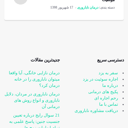
دسته بندی:
درمان ناباروری
17 شهریور 1398
دسترسی سریع
جدیدترین مقالات
سفر به یزد
درمان نازایی خانگی، آیا واقعا
اجاره سوئیت در یزد
می‎توان ناباروری را در خانه
درباره ما
درمان کرد؟
پکیج های درمانی
درمان ناباروری در مردان، دلایل
رحم اجاره ای
ناباروری و انواع روش های
تماس با ما
درمانی آن
دریافت مشاوره ناباروری
21 سوال رایج درباره تعیین
جنسیت جنین: پاسخ علمی به
تمام ابهامات زوج ها