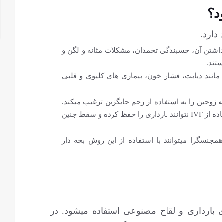
د؟
 دارد.
رداشتن آن، چسبندگی تخمدان، مشکلات مثانه و لگن و
ستند.
نند دیابت، فشار خون، بیماری ‏های کلیوی و قلبی
ت که زوجین را به استفاده از رحم جایگزین ترغیب می‏کند.
ممکن است زوج ‏ها بعد از تلاش ‏های مانند مانند استفاده از IVF نتوانند بارداری را حفظ کرده و سقط جنین
جنسگرا می‏توانند با استفاده از این روش بچه دار
بارداری و لقاح مصنوعی استفاده می‏شود. در