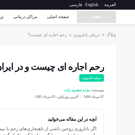
العربية
English
فارسی
صفحه اصلی
مراکز درمانی
پز
وبلاگ
درمان ناباروری
رحم اجاره ای چیست؟
رحم اجاره ای چیست و در ایران
درمان ناباروری
نویسنده:
مژده جعفری زاده
07 مرداد 1404
آخرین ویرایش: 05 مرداد 1405
آنچه در این مقاله می‌خوانید
اگر ناباروری زوجین ناشی از ناهنجاری‌های رحم یا بی