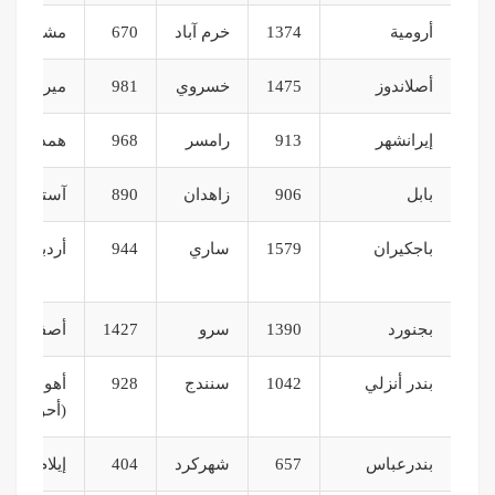
أرومية
1374
خرم آباد
670
مشهد
أصلاندوز
1475
خسروي
981
ميرجاوة
إيرانشهر
913
رامسر
968
همدان
بابل
906
زاهدان
890
آستارا
باجكيران
1579
ساري
944
أردبيل
بجنورد
1390
سرو
1427
أصفهان
بندر أنزلي
1042
سنندج
928
أهواز
(أحواز)
بندرعباس
657
شهركرد
404
إيلام