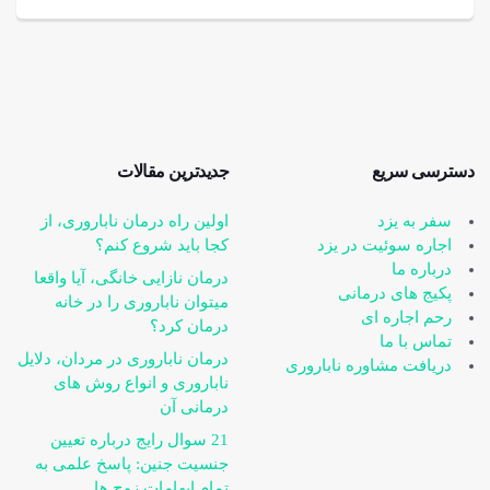
دسترسی سریع
جدیدترین مقالات
سفر به یزد
اولین راه درمان ناباروری، از
اجاره سوئیت در یزد
کجا باید شروع کنم؟
درباره ما
درمان نازایی خانگی، آیا واقعا
پکیج های درمانی
می‎توان ناباروری را در خانه
رحم اجاره ای
درمان کرد؟
تماس با ما
درمان ناباروری در مردان، دلایل
دریافت مشاوره ناباروری
ناباروری و انواع روش های
درمانی آن
21 سوال رایج درباره تعیین
جنسیت جنین: پاسخ علمی به
تمام ابهامات زوج ها