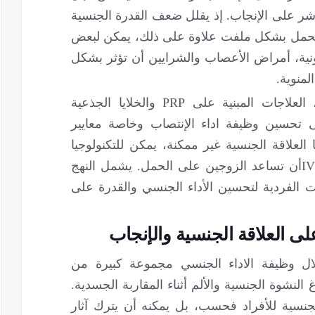
شر على الإنجاب. إذ يقلل ضعف القدرة الجنسية
الحمل بشكل ملفت علاوة على ذلك، يمكن لبعض
اضطرابات الهرمونية، أمراض الأعصاب والشرايين أن تؤثر بشكل
لمنوية.
تشمل طرق العلاج الحديث المثبطات PDE5، العلاجات المبنية على PRP والخلايا الجذعية
ى تحسين وظيفة اداء الإنتصاب وخاصة معايير
 العلاقة الجنسية غير ممكنة، يمكن للتكنولوجيا
المساعدة على الحمل ART مثل IUI و IVF/ICSIأن تساعد الزوجين على الحمل. يشمل النهج
ت الفردية لتحسين الأداء الجنسي والقدرة على
ى العلاقة الجنسية والإنجاب
ال وظيفة الاداء الجنسي مجموعة كبيرة من
 النشوة الجنسية والألم أثناء المقاربة الجسدية.
جنسية للأفراد فحسب، بل يمكنه أن يترك آثار