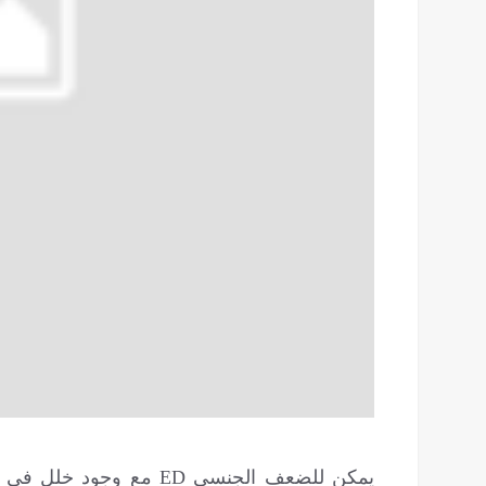
يمكن للضعف الجنسي ED مع