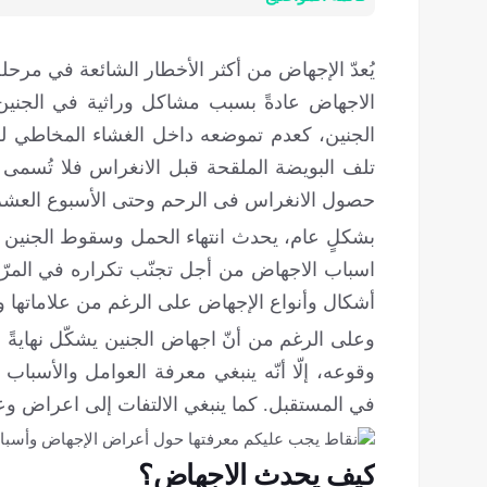
يُعدّ الإجهاض من أكثر الأخطار الشائعة في مرحل
الاجهاض عادةً بسبب مشاكل وراثية في الجنين
الجنين، كعدم تموضعه داخل الغشاء المخاطي لل
تلف البويضة الملقحة قبل الانغراس فلا تُسمى با
حصول الانغراس فی الرحم وحتى الأسبوع العشر
بشكلٍ عام، يحدث انتهاء الحمل وسقوط الجنين
اسباب الاجهاض من أجل تجنّب تكراره في المرّا
أشكال وأنواع الإجهاض على الرغم من علاماتها 
وعلى الرغم من أنّ اجهاض الجنين يشكّل نهايةً
وقوعه، إلّا أنّه ينبغي معرفة العوامل والأسبا
في المستقبل. كما ينبغي الالتفات إلى اعراض وع
كيف يحدث الاجهاض؟