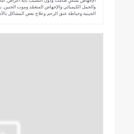
الإجهاض بشكلٍ صامت ودون التسبب بأية أعراض. أما 
والحمل الكيميائي والإجهاض المتعمّد وموت الجنين. ي
الجينية وخياطة عنق الرحم وعلاج بعض المشاكل بالأدو