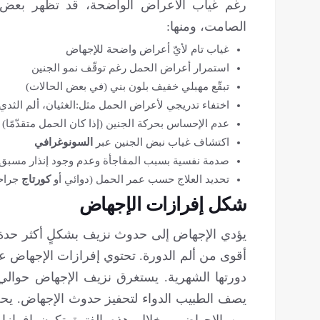
رغم غياب الأعراض الواضحة، قد تظهر بعض 
الصامت، ومنها:
غياب تام لأيّ أعراض واضحة للإجهاض
استمرار أعراض الحمل رغم توقّف نمو الجنين
تبقّع مهبلي خفيف بلون بني (في بعض الحالات)
اختفاء تدريجي لأعراض الحمل مثل:الغثيان، ألم الثدي،
عدم الإحساس بحركة الجنين (إذا كان الحمل متقدّمًا)
اكتشاف غياب نبض الجنين عبر
السونوغرافي
صدمة نفسية بسبب المفاجأة وعدم وجود إنذار مسبق
تحديد العلاج حسب عمر الحمل (دوائي أو
كورتاج
جراح
شكل إفرازات الإجهاض
يؤدي الإجهاض إلى حدوث نزيف بشكلٍ أكثر حدة 
أقوى من ألم الدورة. تحتوي إفرازات الإجهاض عل
دورتها الشهرية. يستغرق نزيف الإجهاض حوالي
من الإجهاض، وخلال هذه الفترة تكون إفرازات