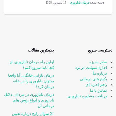
دسته بندی:
درمان ناباروری
17 شهریور 1398
دسترسی سریع
جدیدترین مقالات
سفر به یزد
اولین راه درمان ناباروری، از
اجاره سوئیت در یزد
کجا باید شروع کنم؟
درباره ما
درمان نازایی خانگی، آیا واقعا
پکیج های درمانی
می‎توان ناباروری را در خانه
رحم اجاره ای
درمان کرد؟
تماس با ما
درمان ناباروری در مردان، دلایل
دریافت مشاوره ناباروری
ناباروری و انواع روش های
درمانی آن
21 سوال رایج درباره تعیین