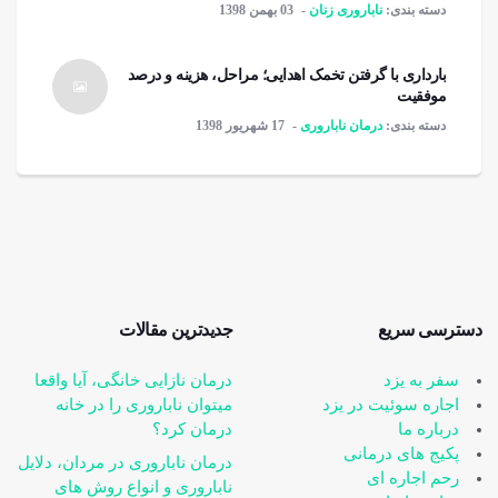
دسته بندی:
ناباروری زنان
03 بهمن 1398
بارداری با گرفتن تخمک اهدایی؛ مراحل، هزینه و درصد
موفقیت
دسته بندی:
درمان ناباروری
17 شهریور 1398
دسترسی سریع
جدیدترین مقالات
سفر به یزد
درمان نازایی خانگی، آیا واقعا
اجاره سوئیت در یزد
می‎توان ناباروری را در خانه
درباره ما
درمان کرد؟
پکیج های درمانی
درمان ناباروری در مردان، دلایل
رحم اجاره ای
ناباروری و انواع روش های