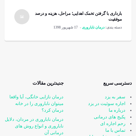
بارداری با گرفتن تخمک اهدایی؛ مراحل، هزینه و درصد
موفقیت
دسته بندی:
درمان ناباروری
17 شهریور 1398
دسترسی سریع
جدیدترین مقالات
سفر به یزد
درمان نازایی خانگی، آیا واقعا
اجاره سوئیت در یزد
می‎توان ناباروری را در خانه
درباره ما
درمان کرد؟
پکیج های درمانی
درمان ناباروری در مردان، دلایل
رحم اجاره ای
ناباروری و انواع روش های
تماس با ما
درمانی آن