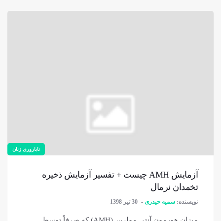
ناباروری زنان
آزمایش AMH چیست + تفسیر آزمایش ذخیره
تخمدان نرمال
نویسنده:
سمیه حیدری
30 تیر 1398
میزان هورمون آنتی مولرین (AMH) که صرفاً توسط