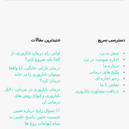
دسترسی سریع
جدیدترین مقالات
سفر به یزد
اولین راه درمان ناباروری، از
اجاره سوئیت در یزد
کجا باید شروع کنم؟
درباره ما
درمان نازایی خانگی، آیا واقعا
پکیج های درمانی
می‎توان ناباروری را در خانه
رحم اجاره ای
درمان کرد؟
تماس با ما
درمان ناباروری در مردان، دلایل
دریافت مشاوره ناباروری
ناباروری و انواع روش های
درمانی آن
21 سوال رایج درباره تعیین
جنسیت جنین: پاسخ علمی به
تمام ابهامات زوج ها