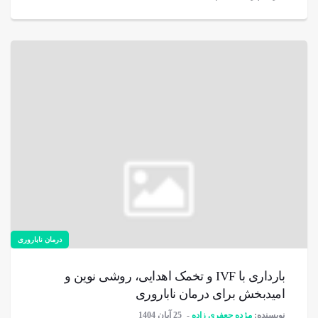
درمان ناباروری
بارداری با IVF و تخمک اهدایی، روشی نوین و
امیدبخش برای درمان ناباروری
نویسنده:
مژده جعفری زاده
25 آبان 1404