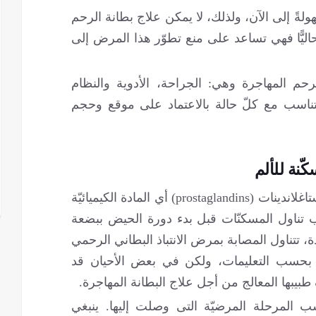
لةً إلى الآن، ولذلك، لا يمكن علاج بطانة الرحم
اليًّا فهي تساعد على منع تطوّر هذا المرض إلى
حم المهاجرة وهي: الجراحة، الأدوية والنظام
 تتناسب مع كلّ حالة بالاعتماد على موقع وحجم
ّنة للألم
تلعب الأدوية المسكّنة دورًا في منع إفراز البروستاغلاندينات (prostaglandins) أي المادة الكيميائيّة
تناول المسكنّات قبل بدء دورة الحيض ببضعة
دة، تتناول المصابة بمرض الانتباذ البطاني الرحمي
ين بحسب التعليمات، ولكن في بعض الأحيان قد
بها المعالج من أجل علاج البطانة المهاجرة.
المرحلة المرضيّة التى وصلت إليها. ينبغي