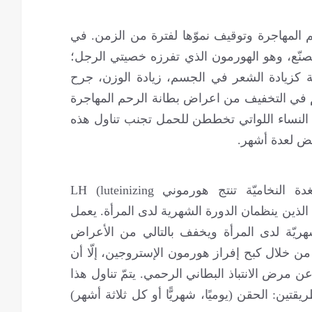
حم المهاجرة وتوقيف نموّها لفترة من الزمن. في
نّع، وهو الهورمون الذي تفرزه خصيتي الرجل؛
ة كزيادة الشعر في الجسم، زيادة الوزن، جرح
اهم في التخفيف من اعراض بطانة الرحم المهاجرة
ى النساء اللواتي تخططن للحمل تجنب تناول هذه
حيض لعدة أشهر.
هو هورمون يفرزه الدماغ يجعل الغدة النخاميّة تنتج هورموني LH (luteinizing
hormone) و FSH (follicle stimulating hormone) الذين ينظمان الدورة الشهرية لدى المرأة. يعمل
بالدورة الشهريّة لدى المرأة ويخفف بالتالي من الأعراض
من خلال كبح إفراز هورمون الإستروجين، إلّا أن
عن مرض الانتباذ البطاني الرحمي. يتمّ تناول هذا
قتين: الحقن (يوميًا، شهريًّا أو كل ثلاثة أشهر)