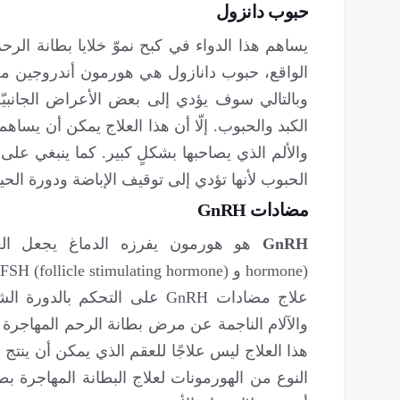
حبوب دانزول
يساهم هذا الدواء في كبح نموّ خلايا بطانة الر
الواقع، حبوب دانازول هي هورمون أندروجين مص
وبالتالي سوف يؤدي إلى بعض الأعراض الجانبيّ
الكبد والحبوب. إلّا أن هذا العلاج يمكن أن يس
والألم الذي يصاحبها بشكلٍ كبير. كما ينبغي عل
الحبوب لأنها تؤدي إلى توقيف الإباضة ودورة ال
مضادات
GnRH
GnRH
علاج مضادات GnRH على التحكم 
والآلام الناجمة عن مرض بطانة الرحم المهاجرة 
هذا العلاج ليس علاجًا للعقم الذي يمكن أن ينتج 
النوع من الهورمونات لعلاج البطانة المهاجرة بطري