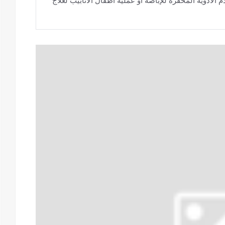
م الأدوية المحفزة للإباضة أو عملية اطفال الانابيب لعلاج