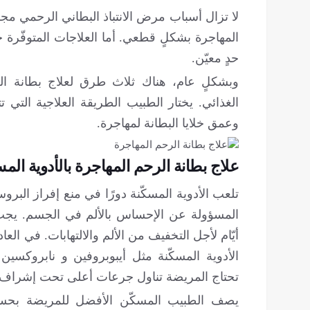
لا تزال أسباب مرض الانتباذ البطاني الرحمي مجهو
المهاجرة بشكلٍ قطعي. أما العلاجات المتوفّرة ح
حدٍ معيّن.
وبشكلٍ عام، هناك ثلاث طرق لعلاج بطانة الر
الغذائي. يختار الطبيب الطريقة العلاجية التي
وعمق خلايا البطانة لمهاجرة.
علاج بطانة الرحم المهاجرة بالأدوية المسك
المسؤولة عن الإحساس بالألم في الجسم. يجب 
أيّام لأجل التخفیف من الألم والالتهابات. في العا
الأدوية المسكّنة مثل أيبوبروفين و نابروكس
تحتاج المريضة تناول جرعات أعلى تحت إشراف طبي
يصف الطبيب المسكّن الأفضل للمريضة بحسب 