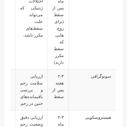
ماه
اختلالات
زوج‌ها
پس از
ژنتیکی که
که چند
سقط
می‌تواند
سقط
(برای
علت
داشته‌ا
زوج‌
سقط‌های
ضروری
هایی
مکرر باشد.
است.
که
سقط
مکرر
دارند)
سونوگرافی
۲-۴
ارزیابی
ممکن
هفته
سلامت رحم
است
پس از
و بررسی
چندین 
سقط
باقیمانده‌های
انجام
جنین در رحم
شود.
هیستروسکوپی
۲-۳
ارزیابی دقیق
به ط
ماه
وضعیت رحم
معمول