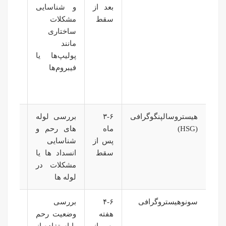
بعد از
و شناسایی
برای
سقط
مشکلات
افرادی
ساختاری
که
مانند
مشکلا
پولیپ‌ها یا
رحم
فیبروم‌ها
دارند
انجام
می‌شود
هیستروسالپنگوگرافی
۳-۶
بررسی لوله‌
نیاز 
(HSG)
ماه
های رحم و
آمادگی
پس از
شناسایی
خاص
سقط
انسداد ها یا
ندارد.
مشکلات در
لوله‌ ها
سونوهیستروگرافی
۴-۶
بررسی
معمولاً
هفته
وضعیت رحم
برای
پس از
با استفاده از
بررسی