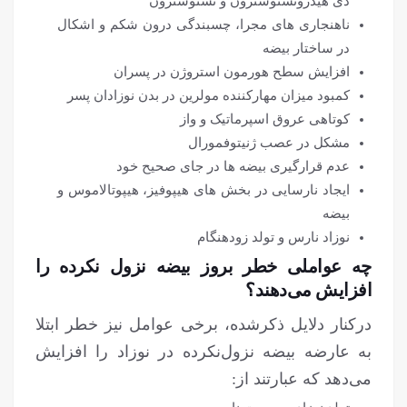
دی هیدروتستوسترون و تستوسترون
ناهنجاری های مجرا، چسبندگی درون شکم و اشکال
در ساختار بیضه
افزایش سطح هورمون استروژن در پسران
کمبود میزان مهارکننده مولرین در بدن نوزادان پسر
کوتاهی عروق اسپرماتیک و واز
مشکل در عصب ژنیتوفمورال
عدم قرارگیری بیضه ها در جای صحیح خود
ایجاد نارسایی در بخش های هیپوفیز، هیپوتالاموس و
بیضه
نوزاد نارس و تولد زودهنگام
چه عواملی خطر بروز بیضه نزول نکرده را
افزایش می‌دهند؟
درکنار دلایل ذکرشده، برخی عوامل نیز خطر ابتلا
به عارضه بیضه نزول‌نکرده در نوزاد را افزایش
می‌دهد که عبارتند از: