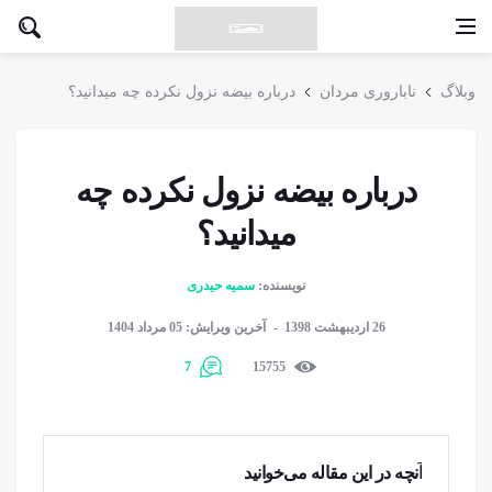
وبلاگ
ناباروری مردان
درباره بیضه نزول نکرده چه میدانید؟
درباره بیضه نزول نکرده چه
میدانید؟
نویسنده:
سمیه حیدری
26 اردیبهشت 1398
آخرین ویرایش: 05 مرداد 1404
7
15755
آنچه در این مقاله می‌خوانید