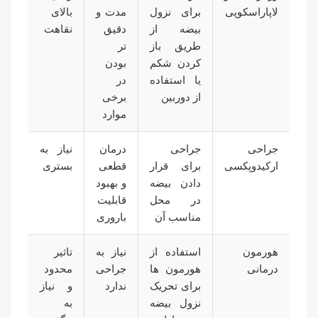
لاپاراسکوپی
برای نزول
مدت و
بالای
بیضه از
دقیق‌
نقاهت
طریق باز
تر
کردن شکم
بودن
یا استفاده
در
از دوربین
برخی
موارد
جراحی
جراحی
درمان
نیاز به
ارکیدوپکسی
برای قرار
قطعی
بستری
دادن بیضه
و بهبود
در محل
قابلیت
مناسب آن
باروری
هورمون
استفاده از
نیاز به
تاثیر
درمانی
هورمون‌ ها
جراحی
محدود
برای تحریک
ندارد
و نیاز
نزول بیضه
به