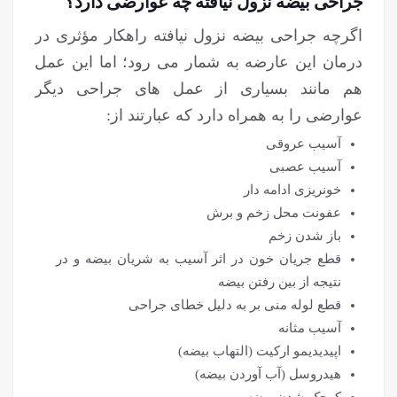
جراحی بیضه نزول نیافته چه عوارضی دارد؟
اگرچه جراحی بیضه نزول نیافته راهکار مؤثری در
درمان این عارضه به شمار می رود؛ اما این عمل
هم مانند بسیاری از عمل های جراحی دیگر
عوارضی را به همراه دارد که عبارتند از:
آسیب عروقی
آسیب عصبی
خونریزی ادامه دار
عفونت محل زخم و برش
باز شدن زخم
قطع جریان خون در اثر آسیب به شریان بیضه و در
نتیجه از بین رفتن بیضه
قطع لوله منی بر به دلیل خطای جراحی
آسیب مثانه
اپیدیدیمو ارکیت (التهاب بیضه)
هیدروسل (آب آوردن بیضه)