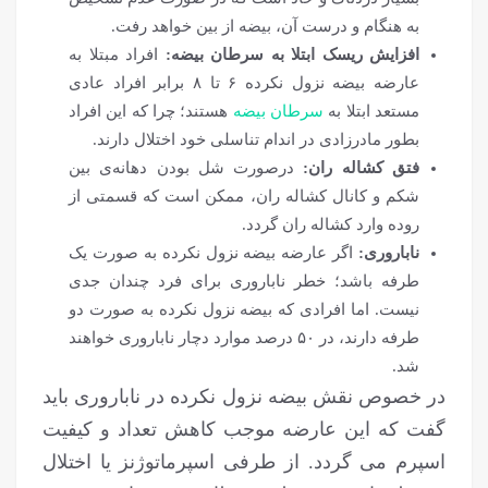
به هنگام و درست آن، بیضه از بین خواهد رفت.
افزایش ریسک ابتلا به سرطان بیضه:
افراد مبتلا به
عارضه بیضه نزول نکرده ۶ تا ۸ برابر افراد عادی
مستعد ابتلا به
سرطان بیضه
هستند؛ چرا که این افراد
بطور مادرزادی در اندام تناسلی خود اختلال دارند.
فتق کشاله ران:
درصورت شل بودن دهانه‌ی بین
شکم و کانال کشاله ران، ممکن است که قسمتی از
روده وارد کشاله ران گردد.
ناباروری:
اگر عارضه بیضه نزول نکرده به صورت یک
طرفه باشد؛ خطر ناباروری برای فرد چندان جدی
نیست. اما افرادی که بیضه نزول نکرده به صورت دو
طرفه دارند، در ۵۰ درصد موارد دچار ناباروری خواهند
شد.
در خصوص نقش بیضه نزول نکرده در ناباروری باید
گفت که این عارضه موجب کاهش تعداد و کیفیت
اسپرم می گردد. از طرفی اسپرماتوژنز یا اختلال